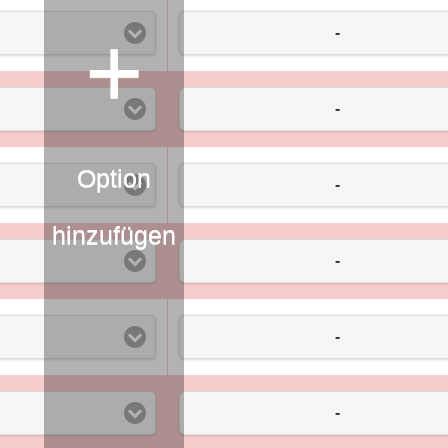
+
-
-
Option
chkeit
-
hinzufügen
-
-
-