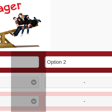
-
it
-