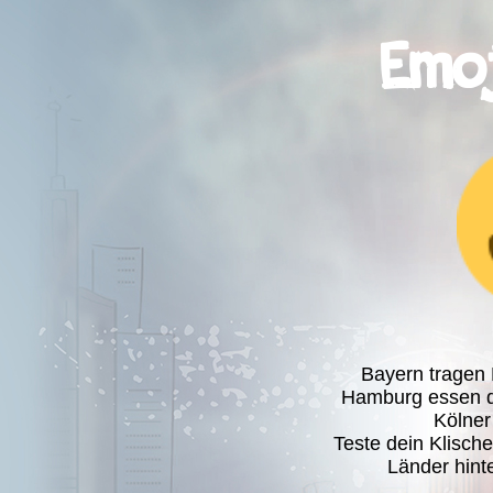
Emo
Bayern tragen 
Hamburg essen d
Kölner
Teste dein Klisch
Länder hint